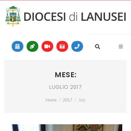
Vai al contenuto
Main Navigation
MESE:
LUGLIO 2017
Home
2017
July