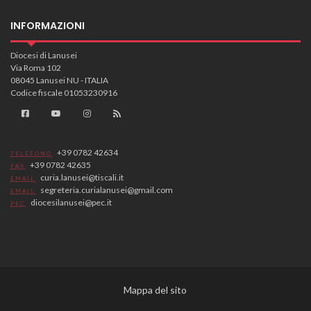
INFORMAZIONI
Diocesi di Lanusei
Via Roma 102
08045 Lanusei NU - ITALIA
Codice fiscale 01053230916
+39 0782 42634
TELEFONO
+39 0782 42635
FAX
curia.lanusei@tiscali.it
EMAIL
segreteria.curialanusei@gmail.com
EMAIL
diocesilanusei@pec.it
PEC
Mappa del sito