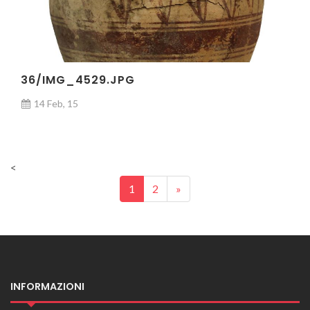
36/IMG_4529.JPG
14 Feb, 15
<
Posts navigation
1
2
»
INFORMAZIONI