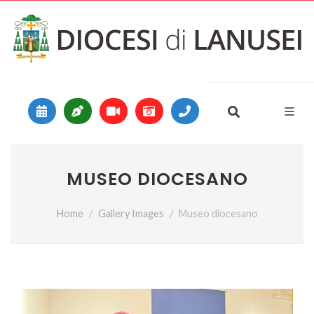
Vai al contenuto
Main Navigation
MUSEO DIOCESANO
Home
Gallery Images
Museo diocesano