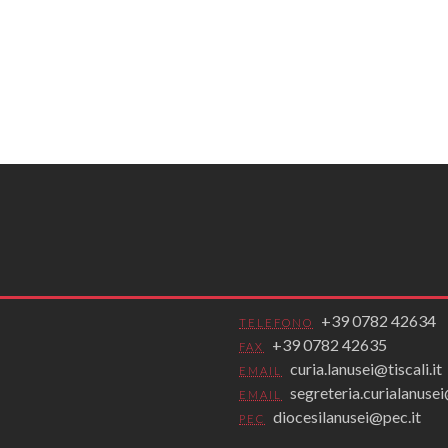
+39 0782 42634
TELEFONO
+39 0782 42635
FAX
curia.lanusei@tiscali.it
EMAIL
segreteria.curialanus
EMAIL
diocesilanusei@pec.it
PEC