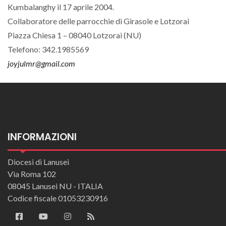
Kumbalanghy il 17 aprile 2004.
Collaboratore delle parrocchie di Girasole e Lotzorai
Piazza Chiesa 1 – 08040 Lotzorai (NU)
Telefono: 342.1985569
joyjulmr@gmail.com
INFORMAZIONI
Diocesi di Lanusei
Via Roma 102
08045 Lanusei NU - ITALIA
Codice fiscale 01053230916