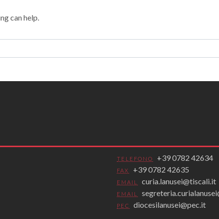
ing can help.
+39 0782 42634
TELEFONO
+39 0782 42635
FAX
curia.lanusei@tiscali.it
EMAIL
segreteria.curialanus
EMAIL
diocesilanusei@pec.it
PEC