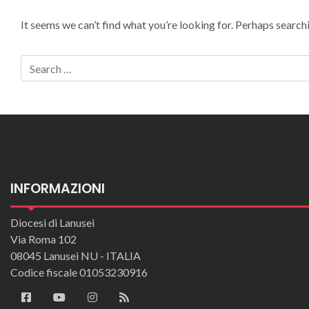
It seems we can’t find what you’re looking for. Perhaps search
Search
INFORMAZIONI
Diocesi di Lanusei
Via Roma 102
08045 Lanusei NU - ITALIA
Codice fiscale 01053230916