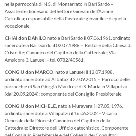
nella parrocchia di N.S. di Monserrato in Bari Sardo –
Assistente diocesano del Settore Giovani dell’Azione
Cattolica; responsabile della Pastorale giovanile e di quella
vocazionale.
CHIAI
don
DANILO
nato a Bari Sardo il 07.06.1961, ordinato
sacerdote a Bari Sardo il 02.07.1988 – Rettore della Chiesa di
Cristo Re; Canonico del Capitolo della Cattedrale; Via
Amsicora 3, Lanusei – tel. 0782/40561.
CONGIU don MARCO,
nato a Lanusei il 12.07.1988,
ordinato sacerdote ad Arbatax il 27.09.2015 – Parroco delle
parrocchie di San Giorgio Martire e di S. Maria in Villaputzu
(dal 20.09.2024); componente del Consiglio Presbiterale.
CONGIU
don
MICHELE,
nato a Muravera, il 27.05. 1976,
ordinato sacerdote a Villaputzu il 16.06.2002 – Vicario
Generale della Diocesi; Canonico del Capitolo della
Cattedrale; Direttore dell’Ufficio catechistico. Componente
del Consiglio Presbiterale e del Collegio dei Consultori;