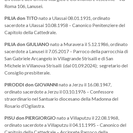
Roma 106, Lanusei.
PILIA
don
TITO
nato a Ulassai 08.01.1931, ordinato
sacerdote a Ulassai 10.08.1958 – Canonico Penitenziere del
Capitolo della Cattedrale.
PILIA don GIULIANO
nato a Muravera il 5.12.1986, ordinato
sacerdote a Lanusei il 7.05.2017 – Parroco della parrocchia di
San Gabriele Arcangelo in Villagrande Strisaili e di San
Michele in Villanova Strisaili (dal 01.09.2024); segretario del
Consiglio presbiterale.
PIRODDI
don
GIOVANNI
nato a Jerzu il 16.08.1947,
ordinato sacerdote a Jerzu il 03.10.1976 – Confessore
straordinario nel Santuario diocesano della Madonna del
Rosario d’Ogliastra.
PISU
don
PIERGIORGIO
nato a Villaputzu il 22.08.1968,
ordinato sacerdote a Villaputzu il 04.11.1995 – Canonico del
Capitolo della Cattedrale – Arciprete Parroco della