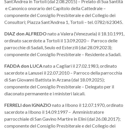
Sant’Andrea in Tortolì (dal 2.08.2015) – Prelato di Sua Santità
e Canonico onorario del Capitolo della Cattedrale –
componente del Consiglio Presbiterale e del Collegio dei
Consultori; Piazza Sant’Andrea 1, Tortolì – tel. 0782/623045.
DIAZ
don ALFREDO
nato a Valera (Venezuela) il 18.10.1991,
ordinato sacerdote a Tortolì il 13.09.2020 – Parroco delle
parrocchie di Sadali, Seulo ed Esterzili (dal 28.09.2023);
componente del Consiglio Presbiterale – Residente a Sadali.
FADDA
don
LUCA
nato a Cagliari il 27.02.1983, ordinato
sacerdote a Lanusei il 22.07.2010 – Parroco della parrocchia
di San Giovanni Battista in Arzana (dal 18.09.2025);
componente del Consiglio Presbiterale – Delegato per il
diaconato permanente e i ministeri laicali.
FERRELI
don
IGNAZIO
nato a Ilbono il 12.07.1970, ordinato
sacerdote a Ilbono il 14.09.1997 – Amministratore
parrocchiale di San Gavino Martire in Elini (dal 26.08.2017);
componente del Consiglio Presbiterale e del Collegio dei