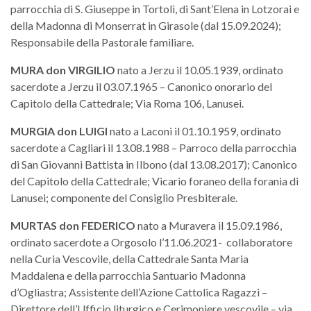
parrocchia di S. Giuseppe in Tortolì, di Sant’Elena in Lotzorai e
della Madonna di Monserrat in Girasole (dal 15.09.2024);
Responsabile della Pastorale familiare.
MURA
don
VIRGILIO
nato a Jerzu il 10.05.1939, ordinato
sacerdote a Jerzu il 03.07.1965 – Canonico onorario del
Capitolo della Cattedrale; Via Roma 106, Lanusei.
MURGIA
don
LUIGI
nato a Laconi il 01.10.1959, ordinato
sacerdote a Cagliari il 13.08.1988 – Parroco della parrocchia
di San Giovanni Battista in Ilbono (dal 13.08.2017); Canonico
del Capitolo della Cattedrale; Vicario foraneo della forania di
Lanusei; componente del Consiglio Presbiterale.
MURTAS don FEDERICO
nato a Muravera il 15.09.1986,
ordinato sacerdote a Orgosolo l’11.06.2021- collaboratore
nella Curia Vescovile, della Cattedrale Santa Maria
Maddalena e della parrocchia Santuario Madonna
d’Ogliastra; Assistente dell’Azione Cattolica Ragazzi –
Direttore dell’Ufficio liturgico e Cerimoniere vescovile – via