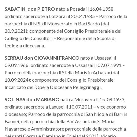
SABATINI
don
PIETRO
nato a Posada il 16.04.1958,
ordinato sacerdote a Lotzorai il 20.04.1985 – Parroco della
parrocchia di N.S. di Monserrato in Bari Sardo (dal
20.9.2021); componente del Consiglio Presbiterale e del
Collegio dei Consultori – Responsabile della Scuola di
teologia diocesana.
SERRAU
don
GIOVANNI FRANCO
nato a Ussassai il
09.09.1966; ordinato sacerdote a Ussassai il 07.07.1991 –
Parroco della parrocchia di Stella Maris in Arbatax (dal
18.09.2024); componente del Consiglio Presbiterale;
Incaricato dell’Opera Diocesana Pellegrinaggi.
SOLINAS
don
MARIANO
nato a Muravera il 15 .08.1973,
ordinato sacerdote a Lanusei il 10.07.2011 – vice economo
diocesano; Parroco della parrocchia di San Nicola di Bari in
Baunei, della parrocchia della B.V. Assunta in S. Maria
Navarrese e Amministratore parrocchiale della parrocchia
dei santi Cosma e Damiano in Triei (dal 2021); Vicario