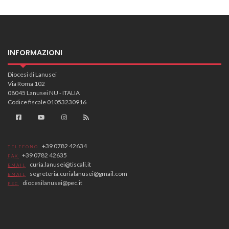
INFORMAZIONI
Diocesi di Lanusei
Via Roma 102
08045 Lanusei NU - ITALIA
Codice fiscale 01053230916
+39 0782 42634
TELEFONO
+39 0782 42635
FAX
curia.lanusei@tiscali.it
EMAIL
segreteria.curialanusei@gmail.com
EMAIL
diocesilanusei@pec.it
PEC