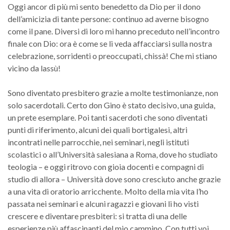
Oggi ancor di più mi sento benedetto da Dio per il dono
dell’amicizia di tante persone: continuo ad averne bisogno
come il pane. Diversi di loro mi hanno preceduto nell’incontro
finale con Dio: ora è come se li veda affacciarsi sulla nostra
celebrazione, sorridenti o preoccupati, chissà! Che mi stiano
vicino da lassù!
Sono diventato presbitero grazie a molte testimonianze, non
solo sacerdotali. Certo don Gino è stato decisivo, una guida,
un prete esemplare. Poi tanti sacerdoti che sono diventati
punti di riferimento, alcuni dei quali bortigalesi, altri
incontrati nelle parrocchie, nei seminari, negli istituti
scolastici o all’Università salesiana a Roma, dove ho studiato
teologia – e oggi ritrovo con gioia docenti e compagni di
studio di allora – Università dove sono cresciuto anche grazie
a una vita di oratorio arricchente. Molto della mia vita l’ho
passata nei seminari e alcuni ragazzi e giovani li ho visti
crescere e diventare presbiteri: si tratta di una delle
esperienze più affascinanti del mio cammino. Con tutti voi