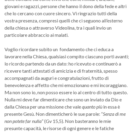
giovani e ragazzi, persone che hanno il dono della fede e altri
che lo cercano con cuore sincero. Vi ringrazio tutti della
vostra presenza, compresi quelli che ci seguono all’esterno
della chiesa o attraverso Videolina, tra i quali invio un
particolare abbraccio ai malati.
Voglio ricordare subito un fondamento che ci educa a
lavorare nella Chiesa, qualsiasi compito ciascuno porti avanti;
lo ricordo partendo da un dato: ho ricevuto e continuerò a
ricevere tanti attestati di amicizia e di fraternità, spesso
accompagnati da auguri e congratulazioni, frutto di
benevolenza e affetto che mi emozionano e mi incoraggiano.
Ma non sono io, non posso essere io al centro di tutto questo.
Nulla mi deve far dimenticare che sono un inviato da Dio e
dalla Chiesa per una missione che vale
quanto più
in essa è
presente Gesù. Non dimenticherò le sue parole: “
Senza di me
non potete far nulla
” (Gv 15,5). Non basteranno le mie
presunte capacità, le risorse di ogni genere e le fatiche