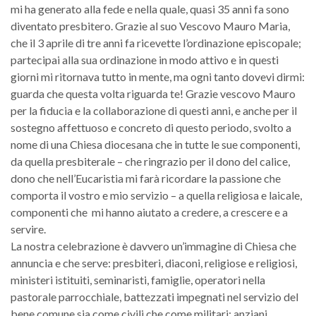
mi ha generato alla fede e nella quale, quasi 35 anni fa sono
diventato presbitero. Grazie al suo Vescovo Mauro Maria,
che il 3 aprile di tre anni fa ricevette l’ordinazione episcopale;
partecipai alla sua ordinazione in modo attivo e in questi
giorni mi ritornava tutto in mente, ma ogni tanto dovevi dirmi:
guarda che questa volta riguarda te! Grazie vescovo Mauro
per la fiducia e la collaborazione di questi anni, e anche per il
sostegno affettuoso e concreto di questo periodo, svolto a
nome di una Chiesa diocesana che in tutte le sue componenti,
da quella presbiterale – che ringrazio per il dono del calice,
dono che nell’Eucaristia mi farà ricordare la passione che
comporta il vostro e mio servizio – a quella religiosa e laicale,
componenti che mi hanno aiutato a credere, a crescere e a
servire.
La nostra celebrazione è davvero un’immagine di Chiesa che
annuncia e che serve: presbiteri, diaconi, religiose e religiosi,
ministeri istituiti, seminaristi, famiglie, operatori nella
pastorale parrocchiale, battezzati impegnati nel servizio del
bene comune sia come civili che come militari; anziani,