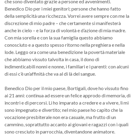
che sono diventato grazie a persone ed avvenimenti.
Benedico Dio per i miei genitori; persone che hanno fatto
della semplicità una ricchezza. Vorrei avere sempre con me la
discrezione di mio padre – che certamente si manifesterà
anche in cielo – e la forza di volontà e d’azione di mia madre.
Con mia sorella e con la sua famiglia questo abbiamo
conosciuto e a questo spesso ritorno nella preghiera e nella
lode. Leggo ora come una benedizione la povertà materiale
che abbiamo vissuto talvolta in casa, il dono di
indimenticabili nonni e nonne, i familiari e i parenti: con alcuni
di essi c’è un’affinità che va al di là del sangue.
Benedico Dio per il mio paese, Bortigali, dove ho vissuto fino
ai 21 anni: continua ad essere un felice approdo di memoria, di
incontri e di percorsi. Lì ho imparato a credere e a vivere, lì mi
sono impegnato e divertito; nel mio paese ho capito che la
vocazione presbiterale non era casuale, ma frutto di un
cammino, soprattutto accanto ai giovani e ragazzi con i quali
sono cresciuto in parrocchia, diventandone animatore.