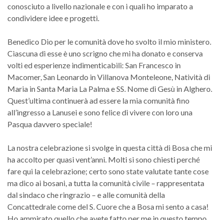
conosciuto a livello nazionale e con i quali ho imparato a
condividere idee e progetti.
Benedico Dio per le comunità dove ho svolto il mio ministero.
Ciascuna di esse è uno scrigno che mi ha donato e conserva
volti ed esperienze indimenticabili: San Francesco in
Macomer, San Leonardo in Villanova Monteleone, Natività di
Maria in Santa Maria La Palma e SS. Nome di Gesù in Alghero.
Quest’ultima continuerà ad essere la mia comunità fino
all’ingresso a Lanusei e sono felice di vivere con loro una
Pasqua davvero speciale!
La nostra celebrazione si svolge in questa città di Bosa che mi
ha accolto per quasi vent’anni. Molti si sono chiesti perché
fare qui la celebrazione; certo sono state valutate tante cose
ma dico ai bosani, a tutta la comunità civile – rappresentata
dal sindaco che ringrazio – e alle comunità della
Concattedrale come del S. Cuore che a Bosa mi sento a casa!
Ho ammirato quello che avete fatto per me in questo tempo,