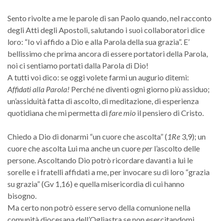
Sento rivolte a me le parole di san Paolo quando, nel racconto
degli Atti degli Apostoli, salutando i suoi collaboratori dice
loro: “Io vi affido a Dio e alla Parola della sua grazia”. E’
bellissimo che prima ancora di essere portatori della Parola,
noi ci sentiamo portati dalla Parola di Dio!
A tutti voi dico: se oggi volete farmi un augurio ditemi:
Affidati alla Parola!
Perché ne diventi ogni giorno più assiduo;
un’assiduità fatta di ascolto, di meditazione, di esperienza
quotidiana che mi permetta di
fare mio
il pensiero di Cristo.
Chiedo a Dio di donarmi “un cuore che ascolta” (
1Re
3,9); un
cuore che ascolta Lui ma anche un cuore
per
l’ascolto delle
persone. Ascoltando Dio potrò ricordare davanti a lui le
sorelle e i fratelli affidati a me, per invocare su di loro “grazia
su grazia” (Gv 1,16) e quella misericordia di cui hanno
bisogno.
Ma certo non potrò essere servo della comunione nella
comunità diocesana dell’Ogliastra se non esercitandomi