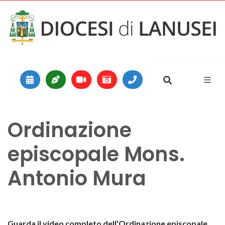
Vai al contenuto
Main Navigation
Ordinazione
episcopale Mons.
Antonio Mura
Guarda il video completo dell’Ordinazione episcopale