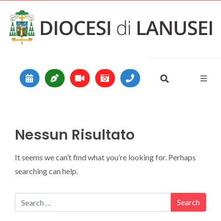
Vai al contenuto
Main Navigation
Nessun Risultato
It seems we can’t find what you’re looking for. Perhaps
searching can help.
Search