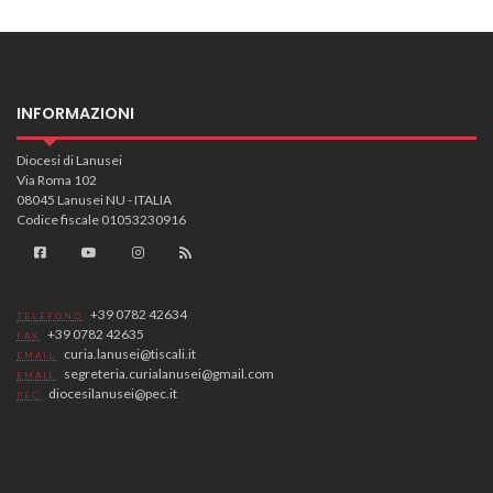
INFORMAZIONI
Diocesi di Lanusei
Via Roma 102
08045 Lanusei NU - ITALIA
Codice fiscale 01053230916
+39 0782 42634
TELEFONO
+39 0782 42635
FAX
curia.lanusei@tiscali.it
EMAIL
segreteria.curialanusei@gmail.com
EMAIL
diocesilanusei@pec.it
PEC