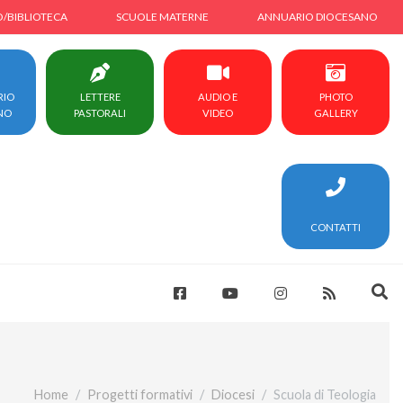
O/BIBLIOTECA
SCUOLE MATERNE
ANNUARIO DIOCESANO
RIO
LETTERE
AUDIO E
PHOTO
NO
PASTORALI
VIDEO
GALLERY
CONTATTI
Home
Progetti formativi
Diocesi
Scuola di Teologia