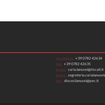
+39 0782 42634
TELEFONO
+39 0782 42635
FAX
curia.lanusei@tiscali.it
EMAIL
segreteria.curialanus
EMAIL
diocesilanusei@pec.it
PEC