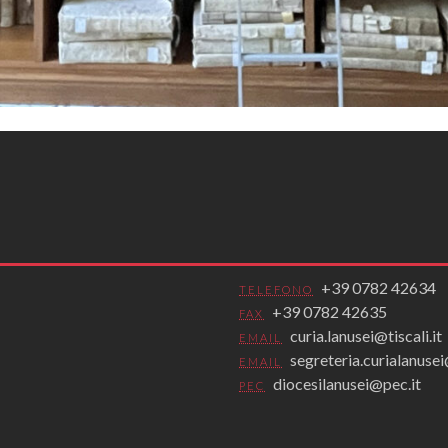
+39 0782 42634
TELEFONO
+39 0782 42635
FAX
curia.lanusei@tiscali.it
EMAIL
segreteria.curialanus
EMAIL
diocesilanusei@pec.it
PEC