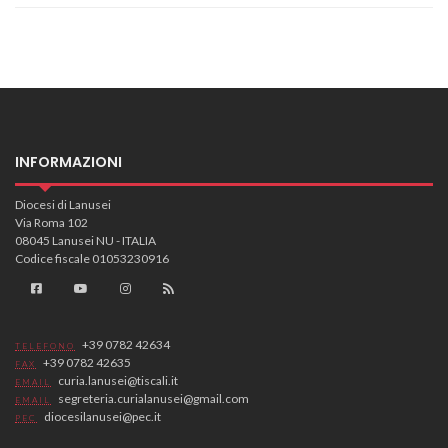
INFORMAZIONI
Diocesi di Lanusei
Via Roma 102
08045 Lanusei NU - ITALIA
Codice fiscale 01053230916
+39 0782 42634
TELEFONO
+39 0782 42635
FAX
curia.lanusei@tiscali.it
EMAIL
segreteria.curialanusei@gmail.com
EMAIL
diocesilanusei@pec.it
PEC