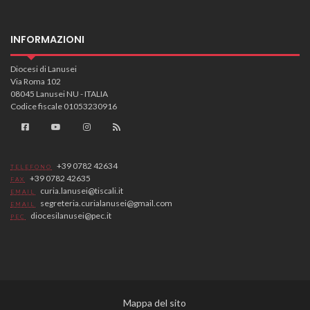
INFORMAZIONI
Diocesi di Lanusei
Via Roma 102
08045 Lanusei NU - ITALIA
Codice fiscale 01053230916
+39 0782 42634
TELEFONO
+39 0782 42635
FAX
curia.lanusei@tiscali.it
EMAIL
segreteria.curialanusei@gmail.com
EMAIL
diocesilanusei@pec.it
PEC
Mappa del sito