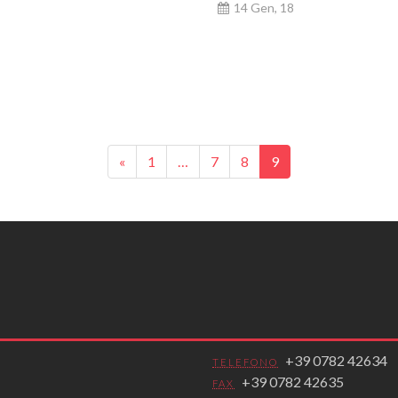
14 Gen, 18
«
1
…
7
8
9
+39 0782 42634
TELEFONO
+39 0782 42635
FAX