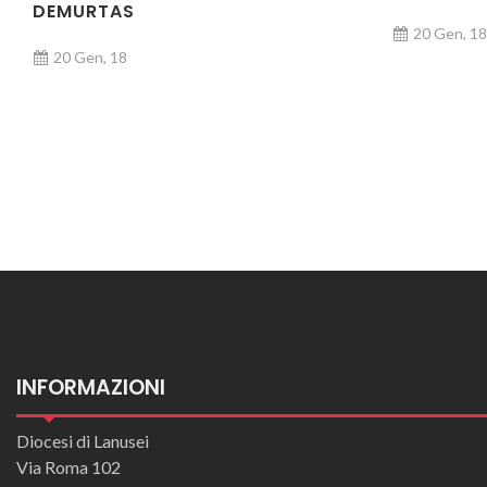
DEMURTAS
20 Gen, 18
20 Gen, 18
Posts navigation
INFORMAZIONI
Diocesi di Lanusei
Via Roma 102