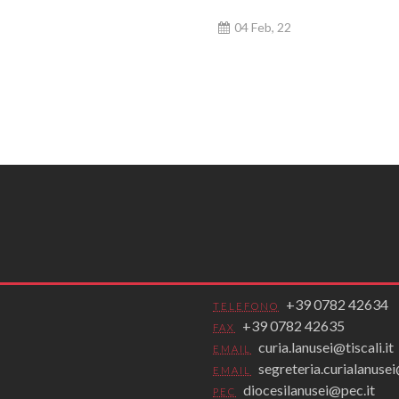
04 Feb, 22
+39 0782 42634
TELEFONO
+39 0782 42635
FAX
curia.lanusei@tiscali.it
EMAIL
segreteria.curialanus
EMAIL
diocesilanusei@pec.it
PEC