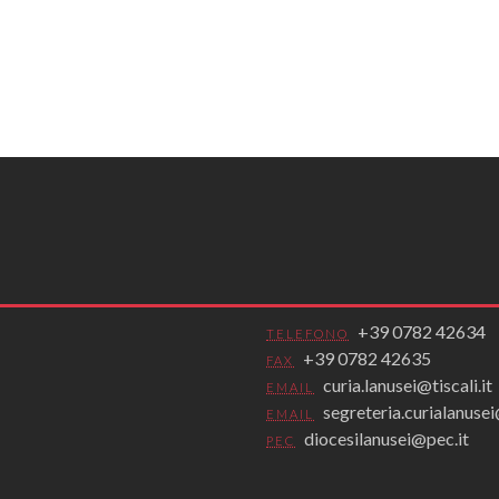
+39 0782 42634
TELEFONO
+39 0782 42635
FAX
curia.lanusei@tiscali.it
EMAIL
segreteria.curialanus
EMAIL
diocesilanusei@pec.it
PEC