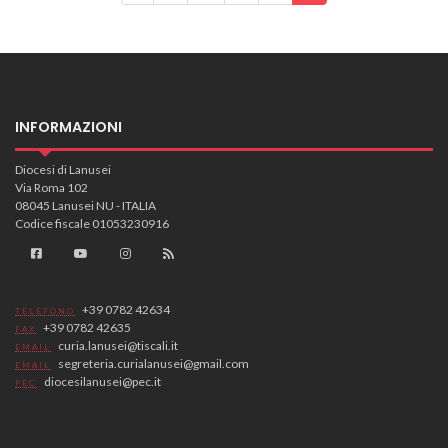
INFORMAZIONI
Diocesi di Lanusei
Via Roma 102
08045 Lanusei NU - ITALIA
Codice fiscale 01053230916
+39 0782 42634
TELEFONO
+39 0782 42635
FAX
curia.lanusei@tiscali.it
EMAIL
segreteria.curialanusei@gmail.com
EMAIL
diocesilanusei@pec.it
PEC