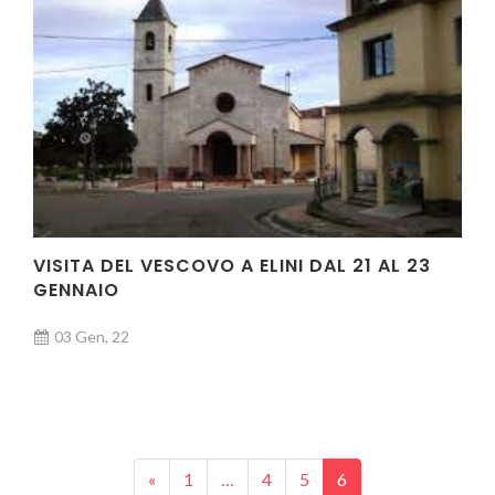
VISITA DEL VESCOVO A ELINI DAL 21 AL 23
GENNAIO
03 Gen, 22
Posts navigation
«
1
…
4
5
6