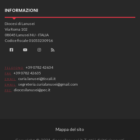
INFORMAZIONI
Diocesi di Lanusei
Via Roma 102
08045 Lanusei NU - ITALIA
Codice fiscale 01053230916
+39 0782 42634
TELEFONO
+39 0782 42635
FAX
curia.lanusei@tiscali.it
EMAIL
segreteria.curialanusei@gmail.com
EMAIL
diocesilanusei@pec.it
PEC
Mappa del sito