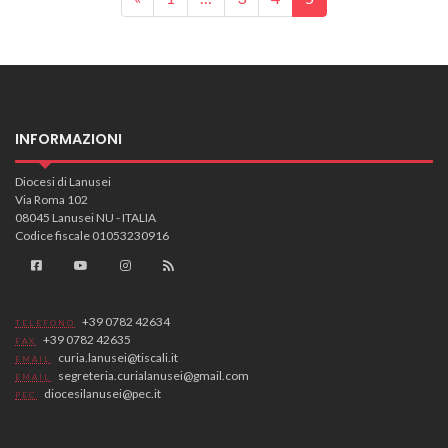
INFORMAZIONI
Diocesi di Lanusei
Via Roma 102
08045 Lanusei NU - ITALIA
Codice fiscale 01053230916
+39 0782 42634
TELEFONO
+39 0782 42635
FAX
curia.lanusei@tiscali.it
EMAIL
segreteria.curialanusei@gmail.com
EMAIL
diocesilanusei@pec.it
PEC