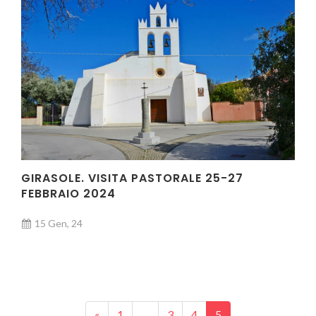
GIRASOLE. VISITA PASTORALE 25-27
FEBBRAIO 2024
15 Gen, 24
Posts navigation
«
1
…
3
4
5