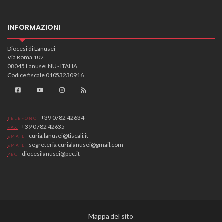
INFORMAZIONI
Diocesi di Lanusei
Via Roma 102
08045 Lanusei NU - ITALIA
Codice fiscale 01053230916
+39 0782 42634
TELEFONO
+39 0782 42635
FAX
curia.lanusei@tiscali.it
EMAIL
segreteria.curialanusei@gmail.com
EMAIL
diocesilanusei@pec.it
PEC
Mappa del sito