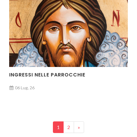
INGRESSI NELLE PARROCCHIE
06 Lug, 26
Posts navigation
1
2
»