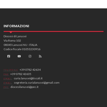
INFORMAZIONI
Diocesi di Lanusei
Via Roma 102
08045 Lanusei NU - ITALIA
Codice fiscale 01053230916
+39 0782 42634
TELEFONO
+39 0782 42635
FAX
curia.lanusei@tiscali.it
EMAIL
segreteria.curialanusei@gmail.com
EMAIL
diocesilanusei@pec.it
PEC