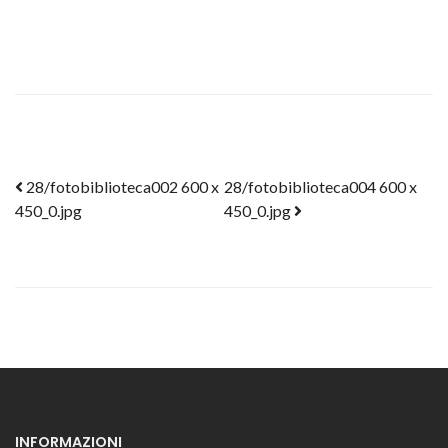
Post navigation
28/fotobiblioteca002 600 x
28/fotobiblioteca004 600 x
450_0.jpg
450_0.jpg
INFORMAZIONI