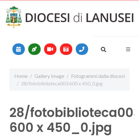
Vai al contenuto
Main Navigation
Home
Gallery Image
Fotogrammi dalla diocesi
28/fotobiblioteca003 600 x 450_0.jpg
28/fotobiblioteca00
600 x 450_0.jpg