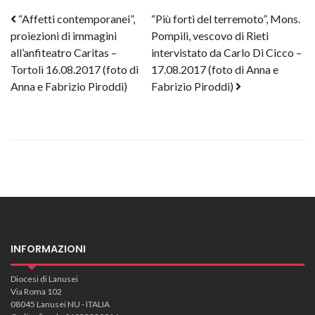
Post navigation
“Affetti contemporanei”,
“Più forti del terremoto”, Mons.
proiezioni di immagini
Pompili, vescovo di Rieti
all’anfiteatro Caritas –
intervistato da Carlo Di Cicco –
Tortolì 16.08.2017 (foto di
17.08.2017 (foto di Anna e
Anna e Fabrizio Piroddi)
Fabrizio Piroddi)
INFORMAZIONI
Diocesi di Lanusei
Via Roma 102
08045 Lanusei NU - ITALIA