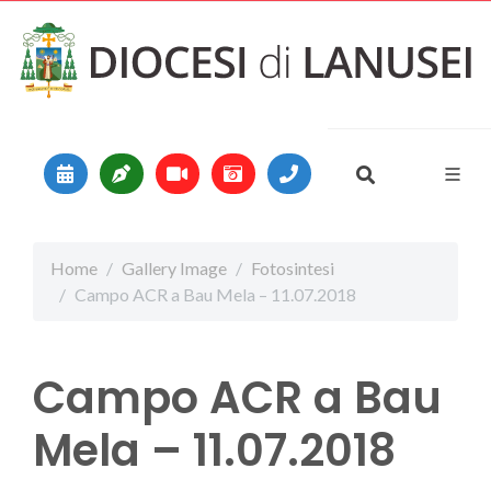
Vai al contenuto
Main Navigation
Home
Gallery Image
Fotosintesi
Campo ACR a Bau Mela – 11.07.2018
Campo ACR a Bau
Mela – 11.07.2018