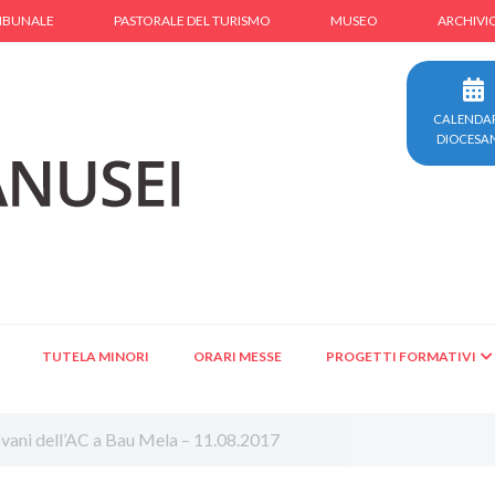
IBUNALE
PASTORALE DEL TURISMO
MUSEO
ARCHIVI
CALENDA
DIOCESA
TUTELA MINORI
ORARI MESSE
PROGETTI FORMATIVI
vani dell’AC a Bau Mela – 11.08.2017