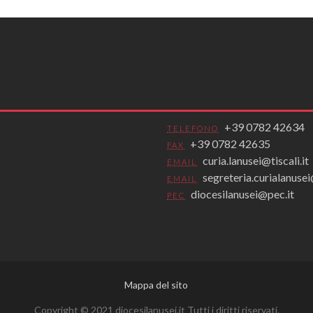
+39 0782 42634
TELEFONO
+39 0782 42635
FAX
curia.lanusei@tiscali.it
EMAIL
segreteria.curialanus
EMAIL
diocesilanusei@pec.it
PEC
Mappa del sito
Copyright © 2021 diocesilanusei.it Tutti i diritti riservati.