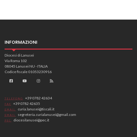
INFORMAZIONI
Diocesi di Lanusei
Via Roma 102
08045 Lanusei NU - ITALIA
Codice fiscale 01053230916
+39 0782 42634
TELEFONO
+39 0782 42635
FAX
curia.lanusei@tiscali.it
EMAIL
segreteria.curialanusei@gmail.com
EMAIL
diocesilanusei@pec.it
PEC