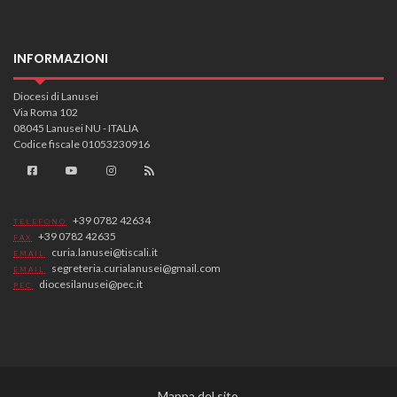
INFORMAZIONI
Diocesi di Lanusei
Via Roma 102
08045 Lanusei NU - ITALIA
Codice fiscale 01053230916
+39 0782 42634
TELEFONO
+39 0782 42635
FAX
curia.lanusei@tiscali.it
EMAIL
segreteria.curialanusei@gmail.com
EMAIL
diocesilanusei@pec.it
PEC
Mappa del sito