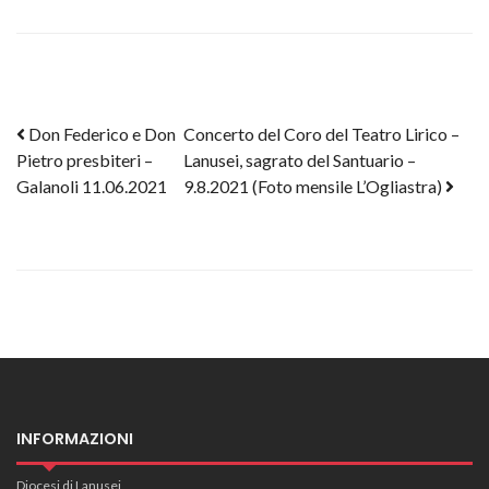
Post navigation
Don Federico e Don
Concerto del Coro del Teatro Lirico –
Pietro presbiteri –
Lanusei, sagrato del Santuario –
Galanoli 11.06.2021
9.8.2021 (Foto mensile L’Ogliastra)
INFORMAZIONI
Diocesi di Lanusei