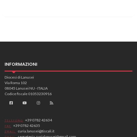
INFORMAZIONI
Diocesi di Lanusei
Via Roma 102
08045 Lanusei NU - ITALIA
Codice fiscale 01053230916
+39 0782 42634
TELEFONO
+39 0782 42635
FAX
curia.lanusei@tiscali.it
EMAIL
segreteria.curialanusei@gmail.com