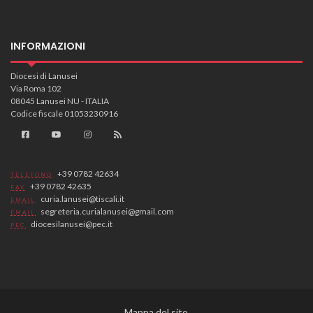
INFORMAZIONI
Diocesi di Lanusei
Via Roma 102
08045 Lanusei NU - ITALIA
Codice fiscale 01053230916
+39 0782 42634
TELEFONO
+39 0782 42635
FAX
curia.lanusei@tiscali.it
EMAIL
segreteria.curialanusei@gmail.com
EMAIL
diocesilanusei@pec.it
PEC
Mappa del sito