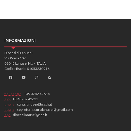
INFORMAZIONI
Diocesi di Lanusei
Via Roma 102
08045 Lanusei NU - ITALIA
Codice fiscale 01053230916
+39 0782 42634
TELEFONO
+39 0782 42635
FAX
curia.lanusei@tiscali.it
EMAIL
segreteria.curialanusei@gmail.com
EMAIL
diocesilanusei@pec.it
PEC