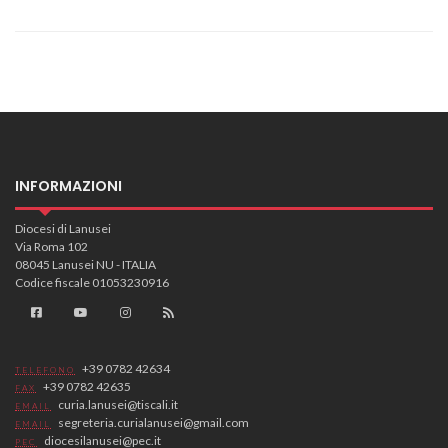
INFORMAZIONI
Diocesi di Lanusei
Via Roma 102
08045 Lanusei NU - ITALIA
Codice fiscale 01053230916
+39 0782 42634
TELEFONO
+39 0782 42635
FAX
curia.lanusei@tiscali.it
EMAIL
segreteria.curialanusei@gmail.com
EMAIL
diocesilanusei@pec.it
PEC