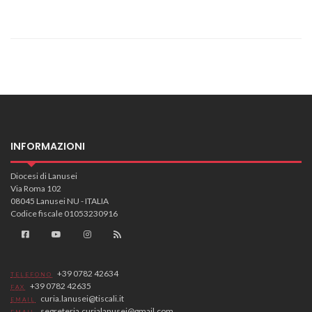
INFORMAZIONI
Diocesi di Lanusei
Via Roma 102
08045 Lanusei NU - ITALIA
Codice fiscale 01053230916
+39 0782 42634
TELEFONO
+39 0782 42635
FAX
curia.lanusei@tiscali.it
EMAIL
segreteria.curialanusei@gmail.com