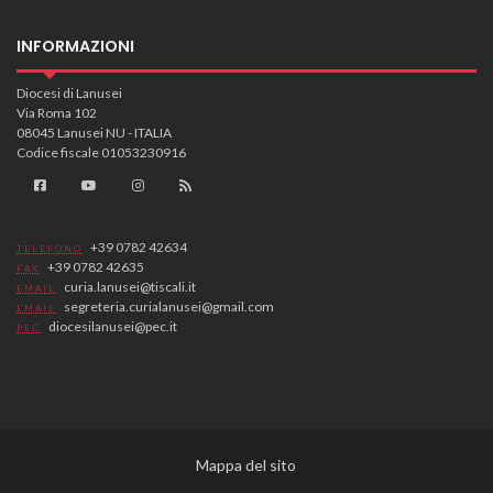
INFORMAZIONI
Diocesi di Lanusei
Via Roma 102
08045 Lanusei NU - ITALIA
Codice fiscale 01053230916
+39 0782 42634
TELEFONO
+39 0782 42635
FAX
curia.lanusei@tiscali.it
EMAIL
segreteria.curialanusei@gmail.com
EMAIL
diocesilanusei@pec.it
PEC
Mappa del sito