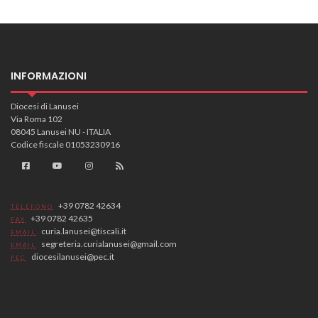
INFORMAZIONI
Diocesi di Lanusei
Via Roma 102
08045 Lanusei NU - ITALIA
Codice fiscale 01053230916
+39 0782 42634
TELEFONO
+39 0782 42635
FAX
curia.lanusei@tiscali.it
EMAIL
segreteria.curialanusei@gmail.com
EMAIL
diocesilanusei@pec.it
PEC