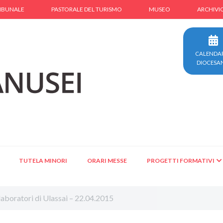
IBUNALE
PASTORALE DEL TURISMO
MUSEO
ARCHIVI
CALENDA
DIOCESA
TUTELA MINORI
ORARI MESSE
PROGETTI FORMATIVI
laboratori di Ulassai – 22.04.2015