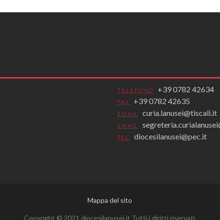
+39 0782 42634
TELEFONO
+39 0782 42635
FAX
curia.lanusei@tiscali.it
EMAIL
segreteria.curialanus
EMAIL
diocesilanusei@pec.it
PEC
Mappa del sito
Copyright © 2021 diocesilanusei.it Tutti i diritti riservati.