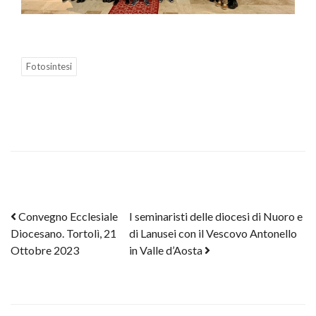
Fotosintesi
Post navigation
Convegno Ecclesiale
I seminaristi delle diocesi di Nuoro e
Diocesano. Tortolì, 21
di Lanusei con il Vescovo Antonello
Ottobre 2023
in Valle d’Aosta