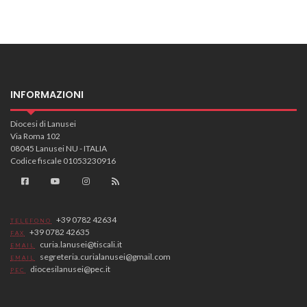
INFORMAZIONI
Diocesi di Lanusei
Via Roma 102
08045 Lanusei NU - ITALIA
Codice fiscale 01053230916
+39 0782 42634
TELEFONO
+39 0782 42635
FAX
curia.lanusei@tiscali.it
EMAIL
segreteria.curialanusei@gmail.com
EMAIL
diocesilanusei@pec.it
PEC