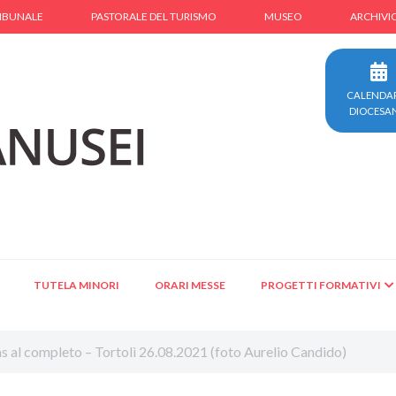
IBUNALE
PASTORALE DEL TURISMO
MUSEO
ARCHIVI
CALENDA
DIOCESA
TUTELA MINORI
ORARI MESSE
PROGETTI FORMATIVI
tas al completo – Tortolì 26.08.2021 (foto Aurelio Candido)