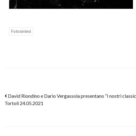
Fotosintesi
Post navigation
David Riondino e Dario Vergassola presentano “I nostri classic
Tortolì 24.05.2021