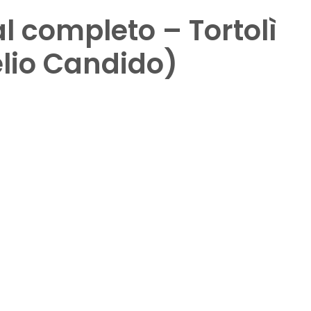
al completo – Tortolì
elio Candido)