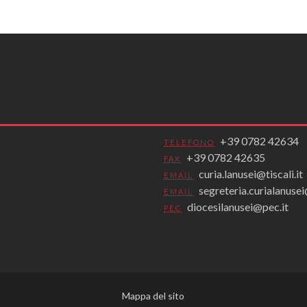
+39 0782 42634
TELEFONO
+39 0782 42635
FAX
curia.lanusei@tiscali.it
EMAIL
segreteria.curialanus
EMAIL
diocesilanusei@pec.it
PEC
Mappa del sito