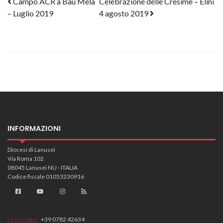
Post navigation
Campo ACR a Bau Mela
Celebrazione delle Cresime – Elini
– Luglio 2019
4 agosto 2019
INFORMAZIONI
Diocesi di Lanusei
Via Roma 102
08045 Lanusei NU - ITALIA
Codice fiscale 01053230916
+39 0782 42634
TELEFONO