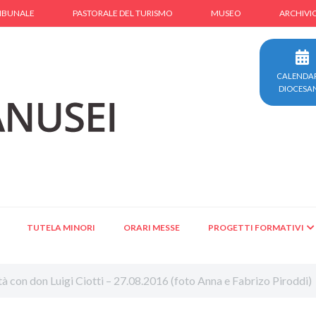
IBUNALE
PASTORALE DEL TURISMO
MUSEO
ARCHIVI
CALENDA
DIOCESA
TUTELA MINORI
ORARI MESSE
PROGETTI FORMATIVI
tà con don Luigi Ciotti – 27.08.2016 (foto Anna e Fabrizo Piroddi)