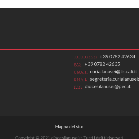
+39 0782 42634
TELEFONO
+39 0782 42635
FAX
curia.lanusei@tiscali.it
EMAIL
segreteria.curialanus
EMAIL
diocesilanusei@pec.it
PEC
Mappa del sito
Copyright © 2021 diocesilanusei.it Tutti i diritti riservati.