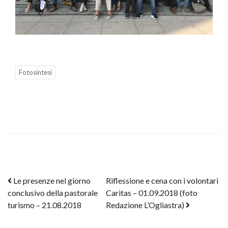
Fotosintesi
Post navigation
Le presenze nel giorno
Riflessione e cena con i volontari
conclusivo della pastorale
Caritas – 01.09.2018 (foto
turismo – 21.08.2018
Redazione L’Ogliastra)