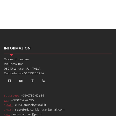
INFORMAZIONI
Diocesi di Lanusei
Via Roma 102
08045 Lanusei NU - ITALIA
Codice fiscale 01053230916
+39 0782 42634
TELEFONO
+39 0782 42635
FAX
curia.lanusei@tiscali.it
EMAIL
segreteria.curialanusei@gmail.com
EMAIL
diocesilanusei@pec.it
PEC