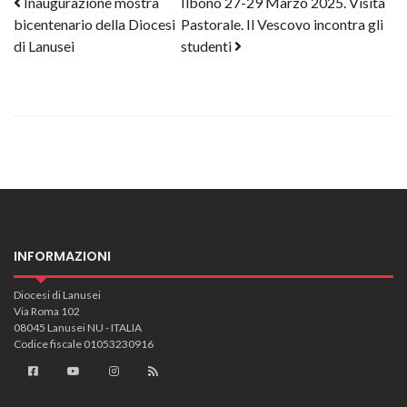
Post navigation
Inaugurazione mostra
Ilbono 27-29 Marzo 2025. Visita
bicentenario della Diocesi
Pastorale. Il Vescovo incontra gli
di Lanusei
studenti
INFORMAZIONI
Diocesi di Lanusei
Via Roma 102
08045 Lanusei NU - ITALIA
Codice fiscale 01053230916