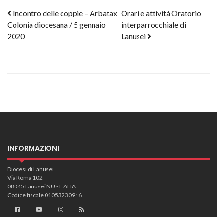
Post navigation
Incontro delle coppie – Arbatax
Orari e attività Oratorio
Colonia diocesana / 5 gennaio
interparrocchiale di
2020
Lanusei
INFORMAZIONI
Diocesi di Lanusei
Via Roma 102
08045 Lanusei NU - ITALIA
Codice fiscale 01053230916