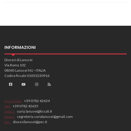
INFORMAZIONI
Diocesi di Lanusei
Via Roma 102
08045 Lanusei NU - ITALIA
Codice fiscale 01053230916
+39 0782 42634
TELEFONO
+39 0782 42635
FAX
curia.lanusei@tiscali.it
EMAIL
segreteria.curialanusei@gmail.com
EMAIL
diocesilanusei@pec.it
PEC