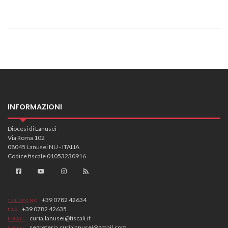
INFORMAZIONI
Diocesi di Lanusei
Via Roma 102
08045 Lanusei NU - ITALIA
Codice fiscale 01053230916
+39 0782 42634
TELEFONO
+39 0782 42635
FAX
curia.lanusei@tiscali.it
EMAIL
segreteria.curialanusei@gmail.com