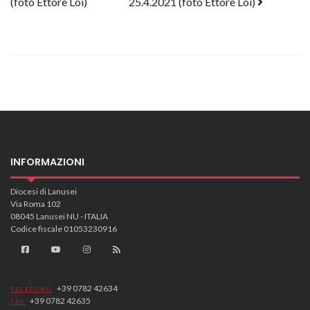
(foto Ettore Loi)
25.4.2021 (foto Ettore Loi)
INFORMAZIONI
Diocesi di Lanusei
Via Roma 102
08045 Lanusei NU - ITALIA
Codice fiscale 01053230916
+39 0782 42634
TELEFONO
+39 0782 42635
FAX