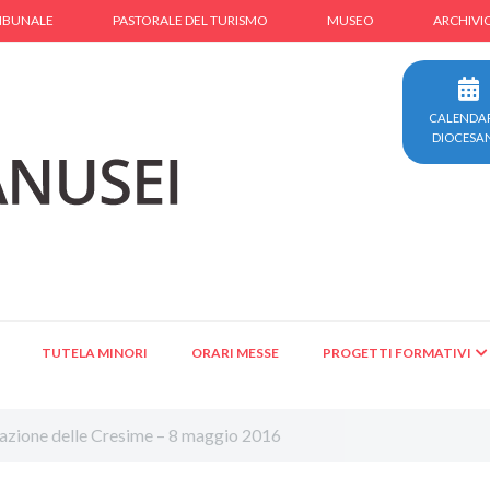
IBUNALE
PASTORALE DEL TURISMO
MUSEO
ARCHIVI
CALENDA
DIOCESA
TUTELA MINORI
ORARI MESSE
PROGETTI FORMATIVI
razione delle Cresime – 8 maggio 2016