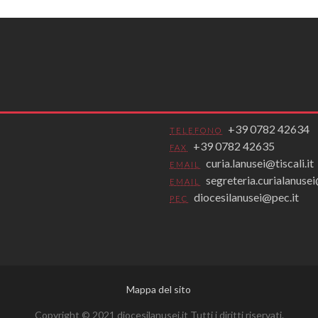
+39 0782 42634
TELEFONO
+39 0782 42635
FAX
curia.lanusei@tiscali.it
EMAIL
segreteria.curialanus
EMAIL
diocesilanusei@pec.it
PEC
Mappa del sito
Copyright © 2021 diocesilanusei.it Tutti i diritti riservati.