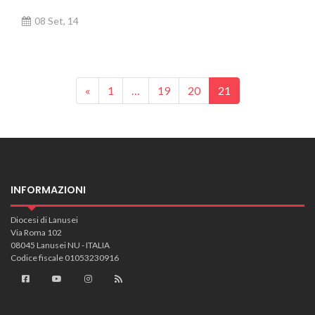
08 Set, 14
Posts navigation
«
1
…
19
20
21
VIDEO
INFORMAZIONI
Diocesi di Lanusei
Via Roma 102
08045 Lanusei NU - ITALIA
Codice fiscale 01053230916