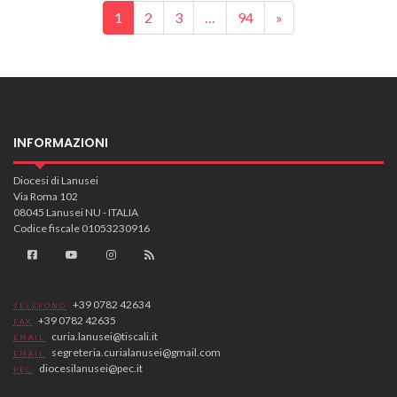
Posts navigation
1
2
3
…
94
»
INFORMAZIONI
Diocesi di Lanusei
Via Roma 102
08045 Lanusei NU - ITALIA
Codice fiscale 01053230916
+39 0782 42634
TELEFONO
+39 0782 42635
FAX
curia.lanusei@tiscali.it
EMAIL
segreteria.curialanusei@gmail.com
EMAIL
diocesilanusei@pec.it
PEC