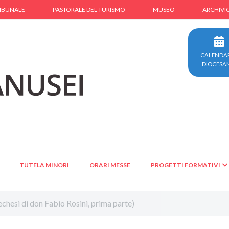
IBUNALE
PASTORALE DEL TURISMO
MUSEO
ARCHIVI
CALENDA
DIOCESA
TUTELA MINORI
ORARI MESSE
PROGETTI FORMATIVI
echesi di don Fabio Rosini, prima parte)