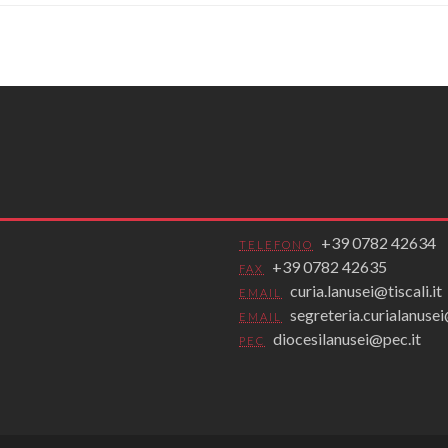
+39 0782 42634
TELEFONO
+39 0782 42635
FAX
curia.lanusei@tiscali.it
EMAIL
segreteria.curialanus
EMAIL
diocesilanusei@pec.it
PEC