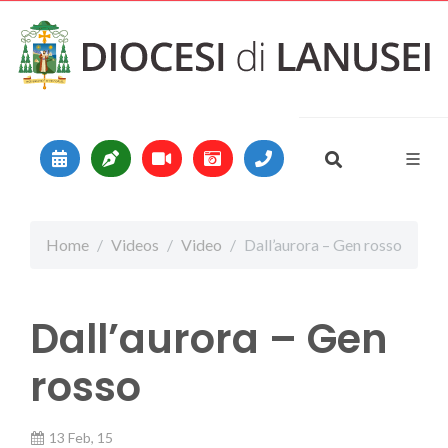
Vai al contenuto
Main Navigation
Home
Videos
Video
Dall’aurora – Gen rosso
Dall’aurora – Gen
rosso
13 Feb, 15