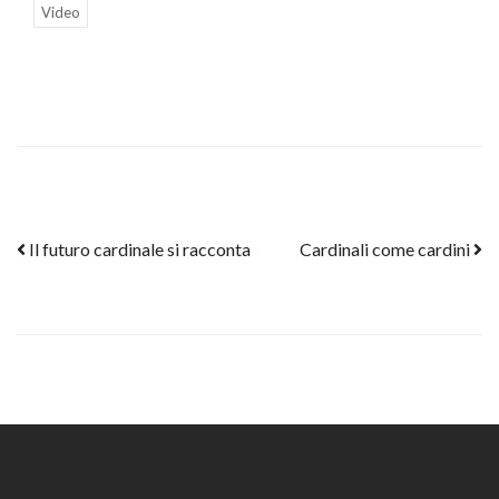
Video
Post navigation
Il futuro cardinale si racconta
Cardinali come cardini