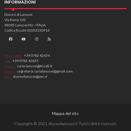
INFORMAZIONI
Diocesi di Lanusei
Via Roma 102
08045 Lanusei NU - ITALIA
Codice fiscale 01053230916
+39 0782 42634
TELEFONO
+39 0782 42635
FAX
curia.lanusei@tiscali.it
EMAIL
segreteria.curialanusei@gmail.com
EMAIL
diocesilanusei@pec.it
PEC
Mappa del sito
Copyright © 2021 diocesilanusei.it Tutti i diritti riservati.